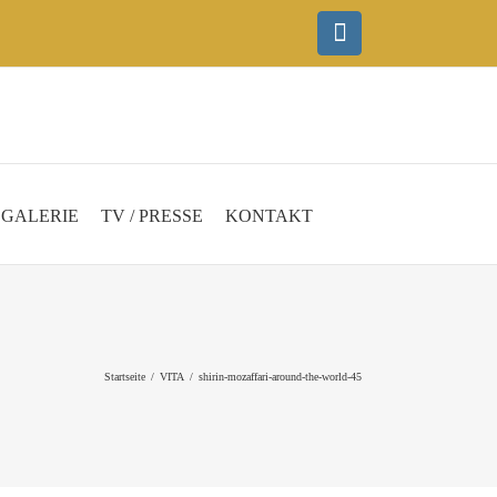
Instagram
GALERIE
TV / PRESSE
KONTAKT
Startseite
VITA
shirin-mozaffari-around-the-world-45