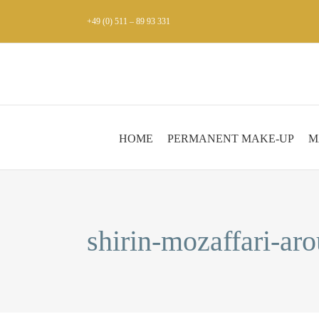
Zum
+49 (0) 511 – 89 93 331
Inhalt
springen
HOME
PERMANENT MAKE-UP
M
shirin-mozaffari-ar