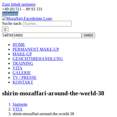
Zum Inhalt springen
+49 (0) 511 – 89 93 331
Instagram
Suche nach:
54850
HOME
PERMANENT MAKE-UP
MAKE-UP
GESICHTSBEHANDLUNG
TRAINING
VITA
GALERIE
TV / PRESSE
KONTAKT
shirin-mozaffari-around-the-world-38
Startseite
VITA
shirin-mozaffari-around-the-world-38